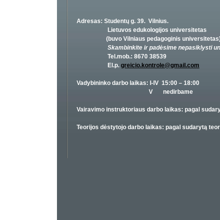
Adresas: Studentų g. 39. Vilnius.
Lietuvos edukologijos universitetas
(buvo Vilniaus pedagoginis universitetas
Skambinkite ir padėsime nepasiklysti un
Tel.mob.: 8670 38539
El.p.
greicio.kontrole@gmail.com
Vadybininko darbo laikas: I-IV 15:00 – 18:00
V nedirbame
Vairavimo instruktoriaus darbo laikas: pagal sudary
Teorijos dėstytojo darbo laikas: pagal sudarytą teo